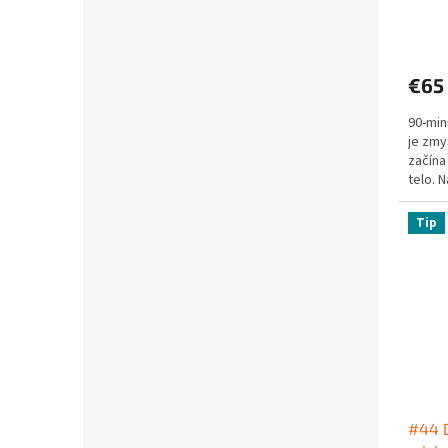
€65
90-min
je zmy
začín
telo. 
ľahkým
Tip
#44 D