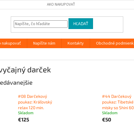
AKO NAKUPOVAŤ
HĽADAŤ
o nakupovať
Napíšte nám
Kontakty
Obchodné podmienk
vyčajný darček
edávanejšie
#08 Darčekový
#44 Darčekový
poukaz: Kráľovský
poukaz: Tibetské
relax 120 min.
misky so Shini 60
Skladom
Skladom
€125
€50