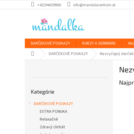
Prejsť
+421944199860
info@mandalacentrum.sk
na
obsah
DARČEKOVÉ POUKAZY
KURZY A SEMINÁRE
Ak
Domov
DARČEKOVÉ POUKAZY
Nezvyčajný darček
B
Nez
o
č
Najpr
n
Preskočiť
ý
Kategórie
kategórie
p
a
DARČEKOVÉ POUKAZY
n
EXTRA PONUKA
e
Relaxačné
l
Zdravý chrbát