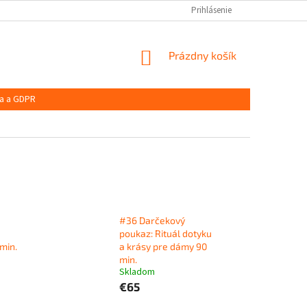
Prihlásenie
NÁKUPNÝ
Prázdny košík
KOŠÍK
a a GDPR
#36 Darčekový
poukaz: Rituál dotyku
min.
a krásy pre dámy 90
min.
Skladom
€65