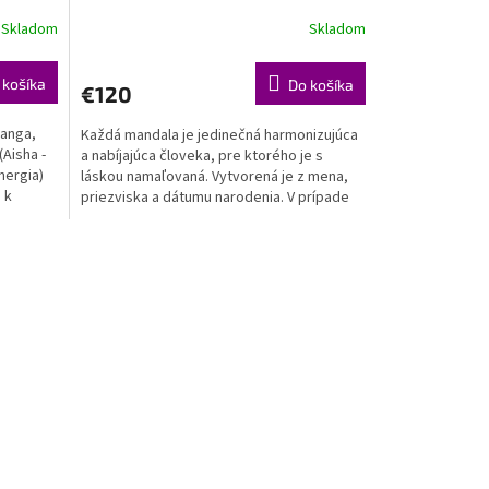
Skladom
Skladom
 košíka
Do košíka
€120
yanga,
Každá mandala je jedinečná harmonizujúca
(Aisha -
a nabíjajúca človeka, pre ktorého je s
nergia)
láskou namaľovaná. Vytvorená je z mena,
 k
priezviska a dátumu narodenia. V prípade
rodinnej či...