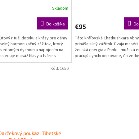
Skladom
Do košíka
Do
€95
útový rituál dotyku a krásy pre dámy
Táto kráľovská Chathushkara Abh
selný harmonizačný zážitok, ktorý
prináša silný zážitok. Dvaja maséri 
a vedomým dychom a napojením na
ženská energia a Pablo - mužská e
Nasleduje masáž hlavy a tváre s
pracujú synchronizovane, čo vedie
i prírodnými...
celostnému pocitu...
Kód:
1650
arčekový poukaz: Tibetské