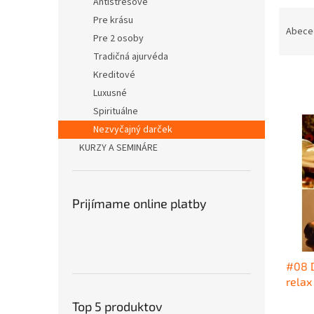
Antistresové
R
Pre krásu
a
Abece
Pre 2 osoby
d
Tradičná ajurvéda
e
Kreditové
n
i
Luxusné
e
Spirituálne
V
p
ý
Nezvyčajný darček
r
p
KURZY A SEMINÁRE
o
i
d
s
u
p
k
Prijímame online platby
r
t
o
o
d
v
u
#08 D
k
relax
t
o
Top 5 produktov