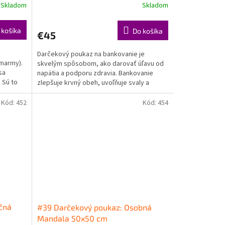
Skladom
Skladom
 košíka
Do košíka
€45
Darčekový poukaz na bankovanie je
(marmy).
skvelým spôsobom, ako darovať úľavu od
sa
napätia a podporu zdravia. Bankovanie
. Sú to
zlepšuje krvný obeh, uvoľňuje svaly a
pomáha pri detoxikácii...
Kód:
452
Kód:
454
čná
#39 Darčekový poukaz: Osobná
Mandala 50x50 cm