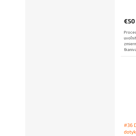
€50
Proce
uvoľni
zmiern
tkaniv
svalov
#36 D
dotyk