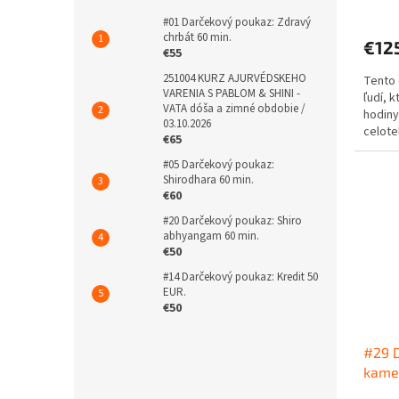
v
#01 Darčekový poukaz: Zdravý
chrbát 60 min.
€12
€55
251004 KURZ AJURVÉDSKEHO
Tento 
VARENIA S PABLOM & SHINI -
ľudí, 
VATA dóša a zimné obdobie /
hodiny
03.10.2026
celote
€65
Abhyan
#05 Darčekový poukaz:
Shirodhara 60 min.
€60
#20 Darčekový poukaz: Shiro
abhyangam 60 min.
€50
#14 Darčekový poukaz: Kredit 50
EUR.
€50
#29 D
kame