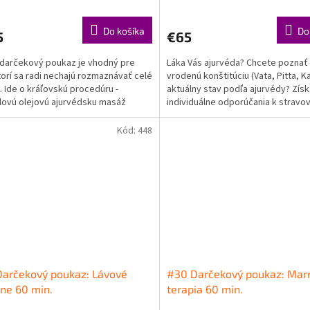
Do košíka
Do
5
€65
darčekový poukaz je vhodný pre
Láka Vás ajurvéda? Chcete poznať
ktorí sa radi nechajú rozmaznávať celé
vrodenú konštitúciu (Vata, Pitta, K
. Ide o kráľovskú procedúru -
aktuálny stav podľa ajurvédy? Získ
lovú olejovú ajurvédsku masáž
individuálne odporúčania k stravov
gam, masáž...
dennému...
Kód:
448
arčekový poukaz: Lávové
#30 Darčekový poukaz: Ma
ne 60 min.
terapia 60 min.