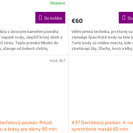
Skladom
Do košíka
Do
€60
dúra s lávovými kameňmi pomáha
Veľmi jemná technika, pri ktorej sa
ť napäté svaly, zlepšiť krvný obeh a
stimulujú špecifické body na tele 
iť stres. Teplo preniká hlboko do
Tieto body sú vitálne miesta, kde 
a, uľavuje od bolesti chrbta,
stretávajú žily, šľachy, kosti a kĺby
ých spazmov a...
brány k...
Kód:
457
arčekový poukaz: Rituál
#37 Darčekový poukaz: 4-ru
u a krásy pre dámy 90 min.
synchrónna masáž 60 min.