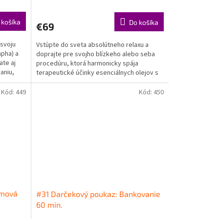
 košíka
Do košíka
€69
 svoju
Vstúpte do sveta absolútneho relaxu a
apha) a
doprajte pre svojho blízkeho alebo seba
ate aj
procedúru, ktorá harmonicky spája
aniu,
terapeutické účinky esenciálnych olejov s
hlbokým relaxačným...
Kód:
449
Kód:
450
rmová
#31 Darčekový poukaz: Bankovanie
60 min.