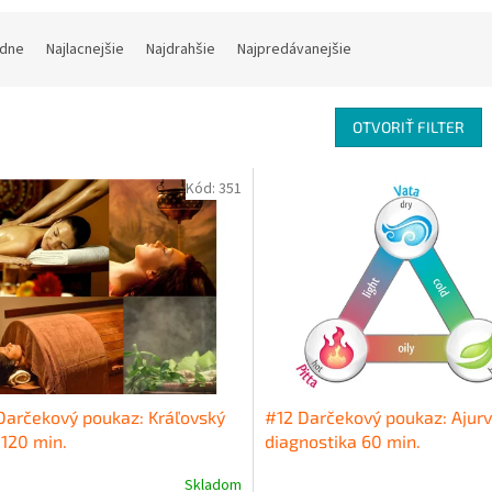
dne
Najlacnejšie
Najdrahšie
Najpredávanejšie
OTVORIŤ FILTER
Kód:
351
arčekový poukaz: Kráľovský
#12 Darčekový poukaz: Ajur
 120 min.
diagnostika 60 min.
Skladom