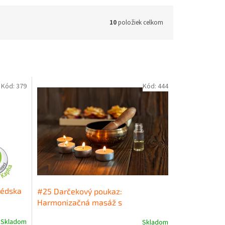
10
položiek celkom
Kód:
379
Kód:
444
védska
#25 Darčekový poukaz:
Harmonizačná masáž s
esenciálnymi olejmi a tibetskými
Skladom
Skladom
miskami 90min.