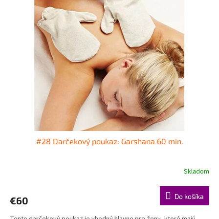
#28 Darčekový poukaz: Garshana 60 min.
Skladom
Do košíka
€60
Tento darčekový poukaz je vhodný hlavne pre ženy, ktoré majú