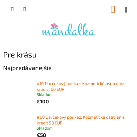
Prejsť
NÁKUP
na
obsah
KOŠÍK
Pre krásu
Najpredávanejšie
#61 Darčekový poukaz: Kozmetické ošetrenie
kredit 100 EUR
Skladom
€100
#60 Darčekový poukaz: Kozmetické ošetrenie
kredit 50 EUR
Skladom
€50