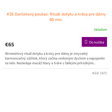
#36 Darčekový poukaz: Rituál dotyku a krásy pre dámy
90 min.
Skladom
Do košíka
€65
90-minútový rituál dotyku a krásy pre dámy je zmyselný
harmonizačný zážitok, ktorý začína vedomým dychom a napojením
na telo. Nasleduje masáž hlavy a tváre s ľahkými prírodnými...
Kód:
1671