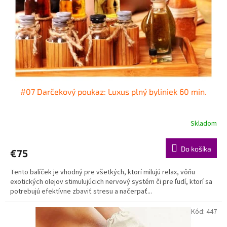
o
o
d
v
u
k
t
o
v
#07 Darčekový poukaz: Luxus plný byliniek 60 min.
Skladom
Do košíka
€75
Tento balíček je vhodný pre všetkých, ktorí milujú relax, vôňu
exotických olejov stimulujúcich nervový systém či pre ľudí, ktorí sa
potrebujú efektívne zbaviť stresu a načerpať...
Kód:
447