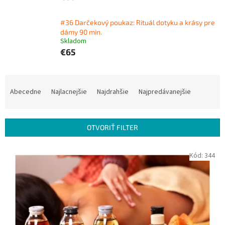
#36 Darčekový poukaz: Rituál dotyku a krásy pre
dámy 90 min.
Skladom
€65
R
a
Abecedne
Najlacnejšie
Najdrahšie
Najpredávanejšie
d
e
n
OTVORIŤ FILTER
i
e
V
Kód:
344
p
ý
r
p
o
i
d
s
u
p
k
r
t