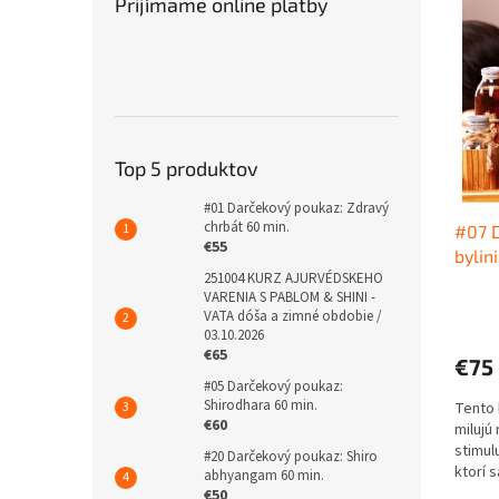
Prijímame online platby
ý
i
p
e
i
p
s
r
p
o
r
d
o
u
Top 5 produktov
d
k
u
t
#01 Darčekový poukaz: Zdravý
chrbát 60 min.
#07 D
k
o
€55
bylin
t
v
251004 KURZ AJURVÉDSKEHO
o
VARENIA S PABLOM & SHINI -
v
VATA dóša a zimné obdobie /
03.10.2026
€65
€75
#05 Darčekový poukaz:
Shirodhara 60 min.
Tento 
€60
milujú
stimul
#20 Darčekový poukaz: Shiro
ktorí 
abhyangam 60 min.
načerp
€50