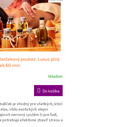
arčekový poukaz: Luxus plný
iek 60 min.
Skladom
Do košíka
balíček je vhodný pre všetkých, ktorí
 relax, vôňu exotických olejov
ujúcich nervový systém či pre ľudí,
sa potrebujú efektívne zbaviť stresu a
ať...