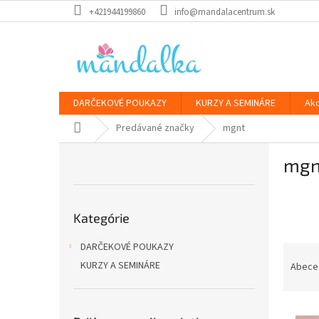
Prejsť
+421944199860
info@mandalacentrum.sk
na
obsah
DARČEKOVÉ POUKAZY
KURZY A SEMINÁRE
Ak
Domov
Predávané značky
mgnt
B
mgn
o
č
n
Preskočiť
ý
Kategórie
kategórie
p
a
DARČEKOVÉ POUKAZY
R
n
a
KURZY A SEMINÁRE
Abece
e
d
l
e
V
n