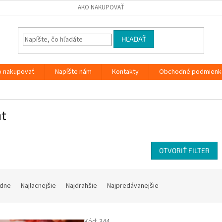
AKO NAKUPOVAŤ
HĽADAŤ
o nakupovať
Napíšte nám
Kontakty
Obchodné podmienk
t
OTVORIŤ FILTER
dne
Najlacnejšie
Najdrahšie
Najpredávanejšie
Kód:
344