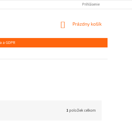
Prihlásenie
NÁKUPNÝ
Prázdny košík
KOŠÍK
a a GDPR
1
položiek celkom