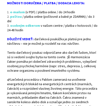
MOŽNOSTI DORUČENIA / PLATBA / DODACIA LEHOTA:
1.
e-mailom
(v PDF) / platba online / do 24 hodín
2.
poštou
/ platba online (poštovné a balné je ZDARMA) / do 3
dní
3.
osobným odberom
v našom centre / platba v hotovosti / do
24-48 hodín
DÔLEŽITÉ VEDIEŤ:
darčeková poukážka je platná pre jednu
návštevu – nie je možné ju rozdeliť na viac návštev.
Tento darčekový poukaz odporúčame ako darček ľudom, ktorí
sú si vedomí svojho bytia na tomto svete. 🕉️ Harmonizácia
čakier pomáha pri doliečení zdravotných problémov, vylepšení
osobnej psychickej harmónie (napr. stres, depresia..), celkovej
ochrane organizmu a posilnení imunitného systému.
🌿Liečebná procedúra s Pablom zameraná na uvoľnenie
energetických blokád
na energetických centrách (marmách,
čakrách) a rozprúdení vlastnej životnej energie. Táto procedúra
je vykonávaná jemnými hmatmi, tlakom končekmi prstov na
marmách, prikladaním dlaní na čakrách. Čakra znamená v
sanskrite koleso alebo disk a označuje jedno zo siedmich