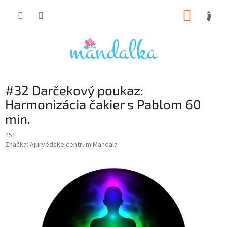
Prejsť
NÁKUP
na
obsah
KOŠÍK
#32 Darčekový poukaz:
Harmonizácia čakier s Pablom 60
min.
451
Značka:
Ajurvédske centrum Mandala