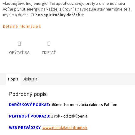
vlastnej životnej energie. Terapeut
cez svoje prsty a dlane
necháva
voľne plynúť energiu na každej z úrovní a navodzuje stav harmónie tela,
mysle a ducha.
TIP na
spirituálny darček
.⭐
Detailné informácie
OPÝTAŤ SA
ZDIEĽAŤ
Popis
Diskusia
Podrobný popis
DARČEKOVÝ POUKAZ:
60min. harmonizácia čakier s Pablom
PLATNOSŤ POUKAZU:
1 rok - od zakúpenia.
WEB PREVÁDZKY:
www.mandalacentrum.sk