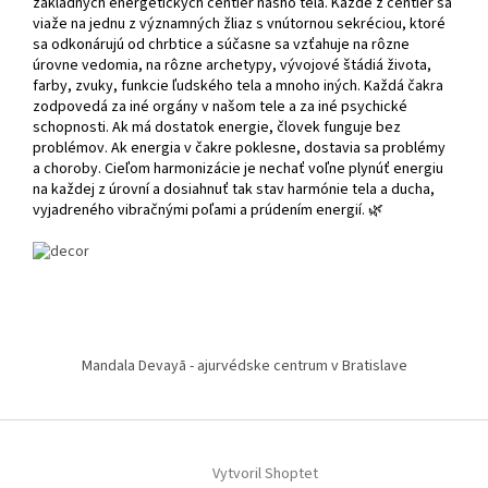
základných energetických centier nášho tela. Každé z centier sa
viaže na jednu z významných žliaz s vnútornou sekréciou, ktoré
sa odkonárujú od chrbtice a súčasne sa vzťahuje na rôzne
úrovne vedomia, na rôzne archetypy, vývojové štádiá života,
farby, zvuky, funkcie ľudského tela a mnoho iných. Každá čakra
zodpovedá za iné orgány v našom tele a za iné psychické
schopnosti. Ak má dostatok energie, človek funguje bez
problémov. Ak energia v čakre poklesne, dostavia sa problémy
a choroby. Cieľom harmonizácie je nechať voľne plynúť energiu
na každej z úrovní a dosiahnuť tak stav harmónie tela a ducha,
vyjadreného vibračnými poľami a prúdením energií. 🌿
Z
á
Mandala Devayā - ajurvédske centrum v Bratislave
p
ä
t
i
Vytvoril Shoptet
e