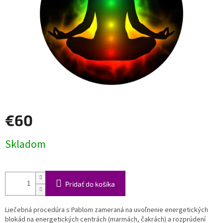
€60
Jednotková
Skladom
cena:
Pridať do košíka
Liečebná procedúra s Pablom zameraná na uvoľnenie energetických
blokád na energetických centrách (marmách, čakrách) a rozprúdení