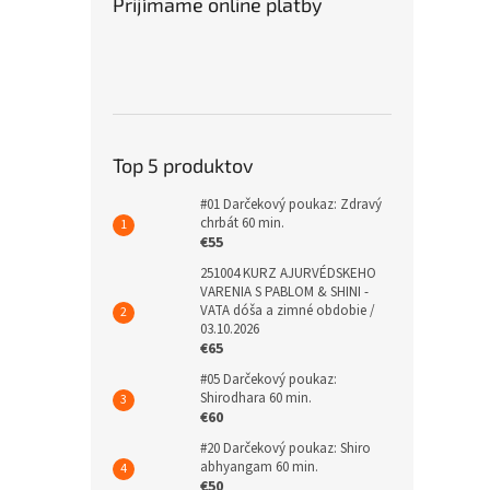
Prijímame online platby
Top 5 produktov
#01 Darčekový poukaz: Zdravý
chrbát 60 min.
€55
251004 KURZ AJURVÉDSKEHO
VARENIA S PABLOM & SHINI -
VATA dóša a zimné obdobie /
03.10.2026
€65
#05 Darčekový poukaz:
Shirodhara 60 min.
€60
#20 Darčekový poukaz: Shiro
abhyangam 60 min.
€50