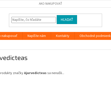
AKO NAKUPOVAŤ
HĽADAŤ
o nakupovať
Napíšte nám
Kontakty
Obchodné podmienk
vedicteas
produkty značky
Ajurvedicteas
sa nenašli...