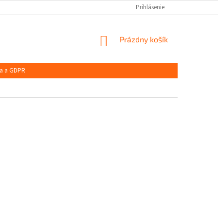
Prihlásenie
NÁKUPNÝ
Prázdny košík
KOŠÍK
a a GDPR