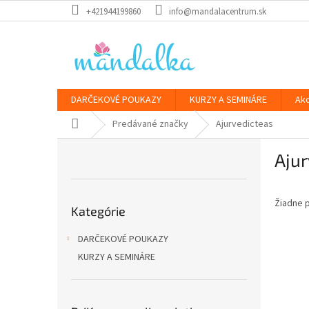
Prejsť
+421944199860
info@mandalacentrum.sk
na
obsah
DARČEKOVÉ POUKAZY
KURZY A SEMINÁRE
Ak
Domov
Predávané značky
Ajurvedicteas
B
Ajur
o
č
n
Preskočiť
Žiadne 
ý
Kategórie
kategórie
p
a
DARČEKOVÉ POUKAZY
n
KURZY A SEMINÁRE
e
l